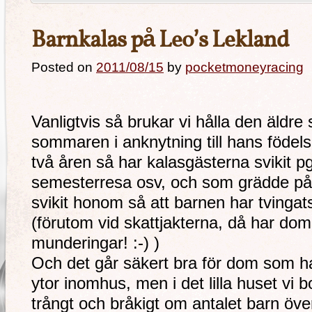
Barnkalas på Leo’s Lekland
Posted on
2011/08/15
by
pocketmoneyracing
Vanligtvis så brukar vi hålla den äldr
sommaren i anknytning till hans födel
två åren så har kalasgästerna svikit p
semesterresa osv, och som grädde på
svikit honom så att barnen har tvin
(förutom vid skattjakterna, då har dom 
munderingar! :-) )
Och det går säkert bra för dom som ha
ytor inomhus, men i det lilla huset vi bor
trångt och bråkigt om antalet barn öve