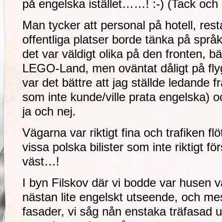
på engelska istället……! :-) (Tack och l
Man tycker att personal på hotell, res
offentliga platser borde tänka på språk
det var väldigt olika på den fronten, bä
LEGO-Land, men oväntat dåligt på flyg
var det bättre att jag ställde ledande 
som inte kunde/ville prata engelska)
ja och nej.
Vägarna var riktigt fina och trafiken flöt
vissa polska bilister som inte riktigt fö
väst…!
I byn Filskov där vi bodde var husen 
nästan lite engelskt utseende, och mes
fasader, vi såg nån enstaka träfasad 