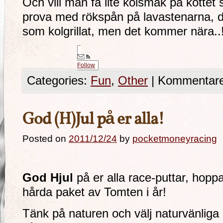
Och vill man få lite kolsmak på köttet
prova med rökspån på lavastenarna, de
som kolgrillat, men det kommer nära..
Follow
Categories:
Fun
,
Other
|
Kommentarer
God (H)Jul på er alla!
Posted on
2011/12/24
by
pocketmoneyracing
God Hjul
på er alla race-puttar, hoppas
hårda paket av Tomten i år!
Tänk på naturen och välj naturvänliga 