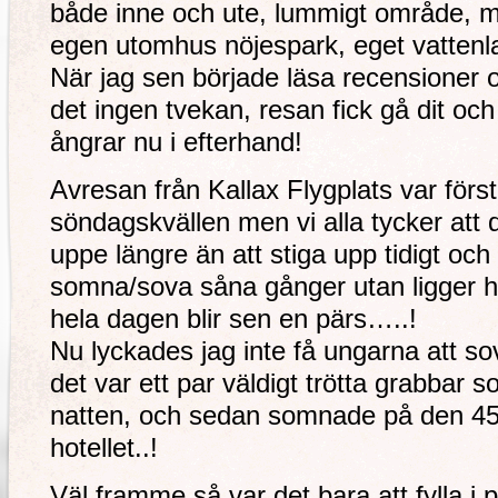
både inne och ute, lummigt område, ma
egen utomhus nöjespark, eget vattenl
När jag sen började läsa recensioner
det ingen tvekan, resan fick gå dit och 
ångrar nu i efterhand!
Avresan från Kallax Flygplats var först
söndagskvällen men vi alla tycker att 
uppe längre än att stiga upp tidigt och 
somna/sova såna gånger utan ligger h
hela dagen blir sen en pärs…..!
Nu lyckades jag inte få ungarna att so
det var ett par väldigt trötta grabbar s
natten, och sedan somnade på den 45 
hotellet..!
Väl framme så var det bara att fylla i