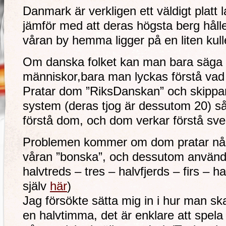
Danmark är verkligen ett väldigt platt
jämför med att deras högsta berg håll
våran by hemma ligger på en liten kul
Om danska folket kan man bara säga et
människor,bara man lyckas förstå vad
Pratar dom ”RiksDanskan” och skippar 
system (deras tjog är dessutom 20) så g
förstå dom, och dom verkar förstå sv
Problemen kommer om dom pratar nån
våran ”bonska”, och dessutom använd
halvtreds – tres – halvfjerds – firs –
själv
här
)
Jag försökte sätta mig in i hur man s
en halvtimma, det är enklare att spel