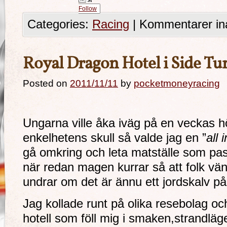
Follow
Categories:
Racing
|
Kommentarer in
Royal Dragon Hotel i Side Tur
Posted on
2011/11/11
by
pocketmoneyracing
Ungarna ville åka iväg på en veckas hö
enkelhetens skull så valde jag en ”
all 
gå omkring och leta matställe som pa
när redan magen kurrar så att folk vä
undrar om det är ännu ett jordskalv 
Jag kollade runt på olika resebolag och t
hotell som föll mig i smaken,strandläg