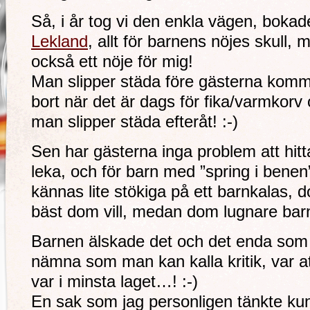
Så, i år tog vi den enkla vägen, boka
Lekland
, allt för barnens nöjes skull, m
också ett nöje för mig!
Man slipper städa före gästerna komm
bort när det är dags för fika/varmkorv o
man slipper städa efteråt! :-)
Sen har gästerna inga problem att hitta 
leka, och för barn med ”spring i benen
kännas lite stökiga på ett barnkalas, 
bäst dom vill, medan dom lugnare bar
Barnen älskade det och det enda som
nämna som man kan kalla kritik, var a
var i minsta laget…! :-)
En sak som jag personligen tänkte kun