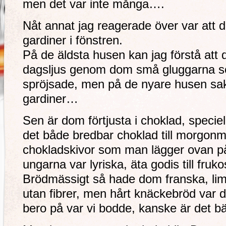
men det var inte många….
Nåt annat jag reagerade över var att d
gardiner i fönstren.
På de äldsta husen kan jag förstå att dom
dagsljus genom dom små gluggarna 
spröjsade, men på de nyare husen sa
gardiner…
Sen är dom förtjusta i choklad, speciell
det både bredbar choklad till morgo
chokladskivor som man lägger ovan p
ungarna var lyriska, äta godis till frukos
Brödmässigt så hade dom franska, l
utan fibrer, men hårt knäckebröd var
bero på var vi bodde, kanske är det bät