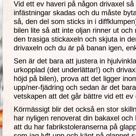
Vid ett ev haveri på någon drivaxel s
infästningar skadas och du måste byta 
så, den del som sticks in i diffklumpe
bilen lite så att inte oljan rinner ut och 
den trasiga stickaxeln och skjuta in 
drivaxeln och du är på banan igen, enke
Sen är det bara att justera in hjulvink
urkopplad (det underlättar!) och drivaxla
höjd på bilen), prova att det ligger in
upp/ner-fjädring och sedan är det bar
vetskapen att det går bättre vid ett ev 
Körmässigt blir det också en stor skill
har nyligen renoverat din bakaxel och b
att du har fabrikstoleranserna på glap
som jag lyft upp och känt på glappet s