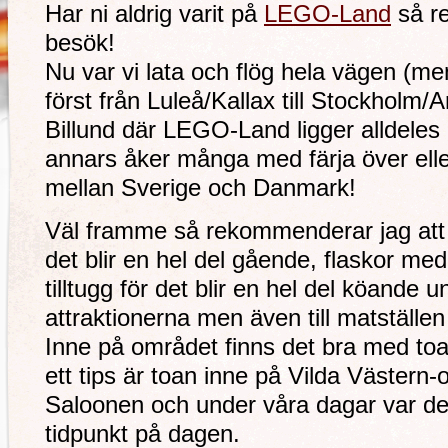
Har ni aldrig varit på
LEGO-Land
så r
besök!
Nu var vi lata och flög hela vägen (men 
först från Luleå/Kallax till Stockholm/A
Billund där LEGO-Land ligger alldeles
annars åker många med färja över eller
mellan Sverige och Danmark!
Väl framme så rekommenderar jag att 
det blir en hel del gående, flaskor me
tilltugg för det blir en hel del köande 
attraktionerna men även till matställe
Inne på området finns det bra med toal
ett tips är toan inne på Vilda Västern
Saloonen och under våra dagar var det
tidpunkt på dagen.