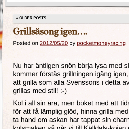
«
OLDER POSTS
Grillsäsong igen….
Posted on
2012/05/20
by
pocketmoneyracing
Nu har äntligen snön börja lysa med s
kommer förstås grillningen igång igen,
att grilla som alla Svenssons i detta a
grillas med stil! :-)
Kol i all sin ära, men böket med att t
för att få lämplig glöd, hinna grilla m
ta hand om askan har tappat sin charm,
kolsmaken så går vi till Källdals-kojan 