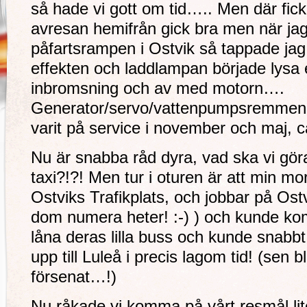
så hade vi gott om tid….. Men där fick 
avresan hemifrån gick bra men när ja
påfartsrampen i Ostvik så tappade jag 
effekten och laddlampan började lysa e
inbromsning och av med motorn….
Generator/servo/vattenpumpsremmen h
varit på service i november och maj, 
Nu är snabba råd dyra, vad ska vi gör
taxi?!?! Men tur i oturen är att min mo
Ostviks Trafikplats, och jobbar på Ostv
dom numera heter! :-) ) och kunde ko
låna deras lilla buss och kunde snabbt 
upp till Luleå i precis lagom tid! (sen 
försenat…!)
Nu råkade vi komma på vårt resmål lite