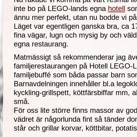
inte bo på LEGO-lands egna
hotell
som
ännu mer perfekt, utan nu bodde vi p
Läget var egentligen ganska bra, ca 
fina vägar, lugn och mysig by och väld
egna restaurang.
Matmässigt så rekommenderar jag även
familjerestaurangen på Hotell LEGO-
familjebuffé som båda passar barn s
Barnavdelningen innehåller bl.a lego
kyckling-grillspett, köttfärsbiffar mm,
små.
För oss lite större finns massor av go
vädret är någorlunda fint så tänder do
står och grillar korvar, köttbitar, potat