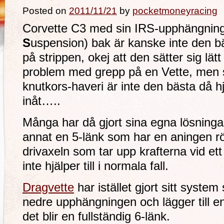
Posted on
2011/11/21
by
pocketmoneyracing
Corvette C3 med sin IRS-upphängning
S
uspension) bak är kanske inte den bä
på strippen, okej att den sätter sig lätt
problem med grepp på en Vette, men s
knutkors-haveri är inte den bästa då hj
inåt…..
Många har då gjort sina egna lösningar
annat en 5-länk som har en aningen rör
drivaxeln som tar upp krafterna vid et
inte hjälper till i normala fall.
Dragvette
har istället gjort sitt system
nedre upphängningen och lägger till e
det blir en fullständig 6-länk.