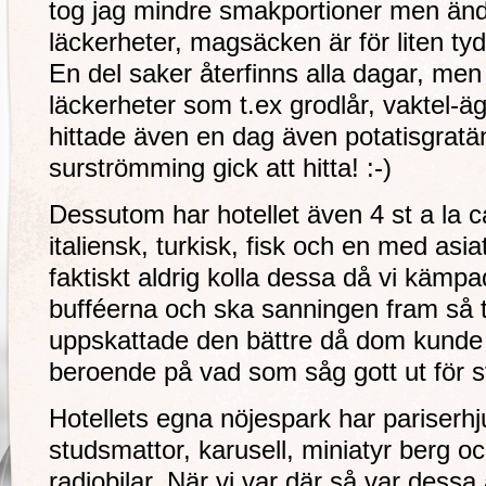
tog jag mindre smakportioner men ändå
läckerheter, magsäcken är för liten tyd
En del saker återfinns alla dagar, men 
läckerheter som t.ex grodlår, vaktel-ägg
hittade även en dag även potatisgra
surströmming gick att hitta! :-)
Dessutom har hotellet även 4 st a la c
italiensk, turkisk, fisk och en med asi
faktiskt aldrig kolla dessa då vi käm
bufféerna och ska sanningen fram så t
uppskattade den bättre då dom kunde 
beroende på vad som såg gott ut för 
Hotellets egna nöjespark har pariserhju
studsmattor, karusell, miniatyr berg o
radiobilar. När vi var där så var dessa