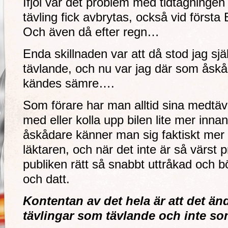
Ifjol var det problem med tidtagninge
tävling fick avbrytas, också vid först
Och även då efter regn…
Enda skillnaden var att då stod jag sjä
tävlande, och nu var jag där som åskåda
kändes sämre….
Som förare har man alltid sina medtäv
med eller kolla upp bilen lite mer in
åskådare känner man sig faktiskt mer
läktaren, och när det inte är så värst 
publiken rätt så snabbt uttråkad och bö
och datt.
Kontentan av det hela är att det ändå
tävlingar som tävlande och inte som